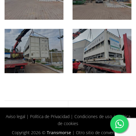
Aviso legal
|
Política de Privacidad
|
Condiciones de uso
|
Política
de cookies
Copyright 2026 ©
Transmorse
| Otro sitio de
convertClick