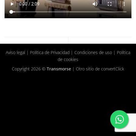
Aviso legal
|
Política de Privacidad
|
Condiciones de uso
|
Política
de cookies
Copyright 2026 ©
Transmorse
| Otro sitio de
convertClick