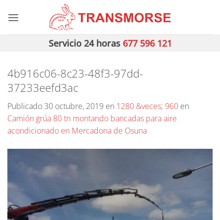
Saltar
al
contenido
Servicio 24 horas
677 596 121
4b916c06-8c23-48f3-97dd-
37233eefd3ac
Publicado
30 octubre, 2019
en
1280 &veces; 960
en
Camión grúa 80 tn montando bancadas para aire
acondicionado en Mercadona de Osuna