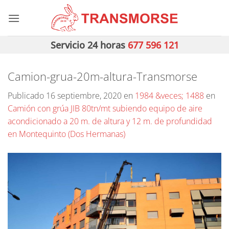
Saltar
al
contenido
Servicio 24 horas
677 596 121
Camion-grua-20m-altura-Transmorse
Publicado
16 septiembre, 2020
en
1984 &veces; 1488
en
Camión con grúa JIB 80tn/mt subiendo equipo de aire
acondicionado a 20 m. de altura y 12 m. de profundidad
en Montequinto (Dos Hermanas)