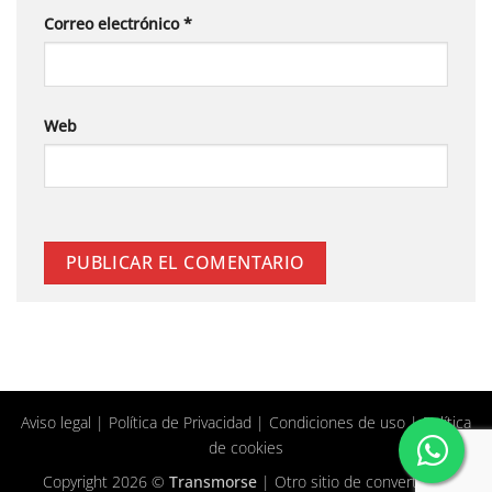
Correo electrónico
*
Web
Aviso legal
|
Política de Privacidad
|
Condiciones de uso
|
Política
de cookies
Copyright 2026 ©
Transmorse
| Otro sitio de
convertClick